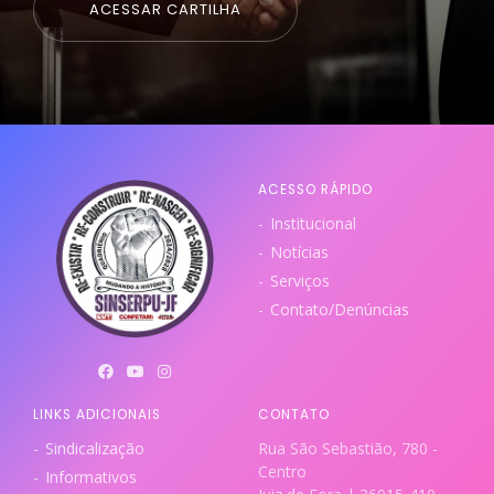
ACESSAR CARTILHA
ACESSO RÁPIDO
Institucional
Notícias
Serviços
Contato/Denúncias
LINKS ADICIONAIS
CONTATO
Sindicalização
Rua São Sebastião, 780 -
Centro
Informativos