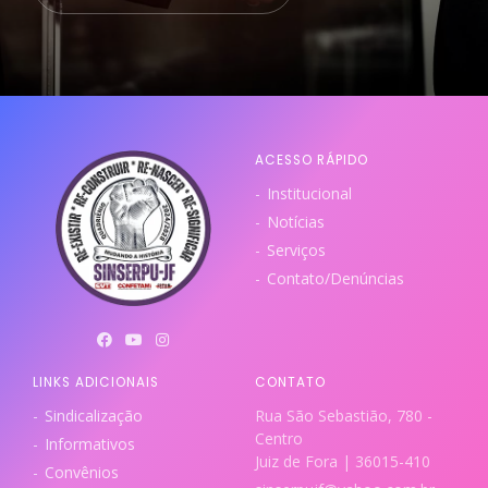
ACESSO RÁPIDO
Institucional
Notícias
Serviços
Contato/Denúncias
LINKS ADICIONAIS
CONTATO
Sindicalização
Rua São Sebastião, 780 -
Centro
Informativos
Juiz de Fora | 36015-410
Convênios