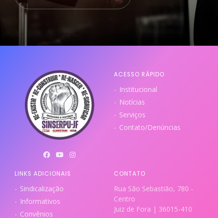
ACESSO RÁPIDO
Institucional
Notícias
Serviços
Contato/Denúncias
LINKS ADICIONAIS
CONTATO
Sindicalização
Rua São Sebastião, 780 -
Centro
Informativos
Juiz de Fora | 36015-410
Convênios