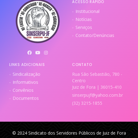
ACESSO RÁPIDO
Institucional
Notícias
Serviços
Contato/Denúncias
LINKS ADICIONAIS
CONTATO
Sindicalização
Rua São Sebastião, 780 -
Centro
Informativos
Juiz de Fora | 36015-410
Convênios
sinserpujf@yahoo.com.br
Documentos
(32) 3215-1855
© 2024 Sindicato dos Servidores Públicos de Juiz de Fora