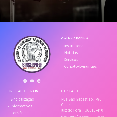
ACESSO RÁPIDO
Institucional
Notícias
Serviços
Contato/Denúncias
LINKS ADICIONAIS
CONTATO
Sindicalização
Rua São Sebastião, 780 -
Centro
Informativos
Juiz de Fora | 36015-410
Convênios
sinserpujf@yahoo.com.br