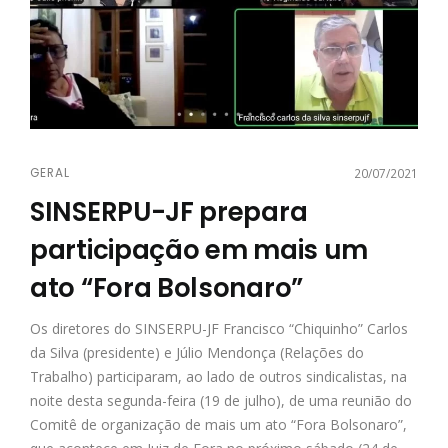
GERAL
20/07/2021
SINSERPU-JF prepara
participação em mais um
ato “Fora Bolsonaro”
Os diretores do SINSERPU-JF Francisco “Chiquinho” Carlos
da Silva (presidente) e Júlio Mendonça (Relações do
Trabalho) participaram, ao lado de outros sindicalistas, na
noite desta segunda-feira (19 de julho), de uma reunião do
Comitê de organização de mais um ato “Fora Bolsonaro”,