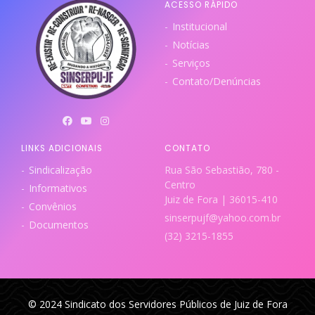
ACESSO RÁPIDO
Institucional
Notícias
Serviços
Contato/Denúncias
LINKS ADICIONAIS
CONTATO
Sindicalização
Rua São Sebastião, 780 -
Centro
Informativos
Juiz de Fora | 36015-410
Convênios
sinserpujf@yahoo.com.br
Documentos
(32) 3215-1855
© 2024 Sindicato dos Servidores Públicos de Juiz de Fora