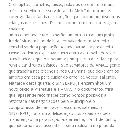
Com apitos, cornetas, faixas, palavras de ordem e muita
música, servidores e servidoras da AMAC dançaram as
coreografias infantis das canções que costumam divertir as
crianças nas creches. Trechos como “em uma caneca, uma
chaleira;
uma colherinha e um colherão; um prato raso, um prato
fundo” viraram hino de luta, embalando o movimento e
sensibilizando a população. A cada parada, a presidenta
Deise Medeiros explicava quem eram as trabalhadoras e
trabalhadores que ocuparam a principal rua da cidade para
reivindicar direitos básicos. “São servidores da AMAC, gente
que trabalha nas creches e nos Curumins, que deixaram os
amores em casa para cuidar do amor de vocês” salientou.
Na tarde desta quarta, o SINSERPU-JF encaminhou um
novo ofício à Prefeitura e à AMAC. No documento, frisa
que, apesar de reconhecer como pontos positivos a
retomada das negociações pelo Município e o
compromisso de não haver descontos salariais, o
SINSERPU-JF acatou a deliberação dos servidores pela
manutenção da paralisação até amanhã, dia 11 de junho,
quando uma nova assembleia será realizada no pátio da