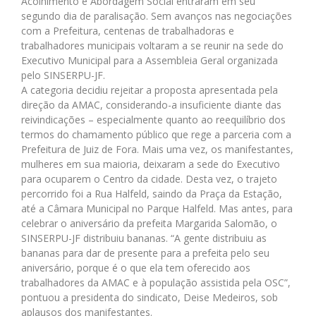
Acolhimento e Abordagem Social entraram em seu
segundo dia de paralisação. Sem avanços nas negociações
com a Prefeitura, centenas de trabalhadoras e
trabalhadores municipais voltaram a se reunir na sede do
Executivo Municipal para a Assembleia Geral organizada
pelo SINSERPU-JF.
A categoria decidiu rejeitar a proposta apresentada pela
direção da AMAC, considerando-a insuficiente diante das
reivindicações – especialmente quanto ao reequilíbrio dos
termos do chamamento público que rege a parceria com a
Prefeitura de Juiz de Fora. Mais uma vez, os manifestantes,
mulheres em sua maioria, deixaram a sede do Executivo
para ocuparem o Centro da cidade. Desta vez, o trajeto
percorrido foi a Rua Halfeld, saindo da Praça da Estação,
até a Câmara Municipal no Parque Halfeld. Mas antes, para
celebrar o aniversário da prefeita Margarida Salomão, o
SINSERPU-JF distribuiu bananas. “A gente distribuiu as
bananas para dar de presente para a prefeita pelo seu
aniversário, porque é o que ela tem oferecido aos
trabalhadores da AMAC e à população assistida pela OSC”,
pontuou a presidenta do sindicato, Deise Medeiros, sob
aplausos dos manifestantes.