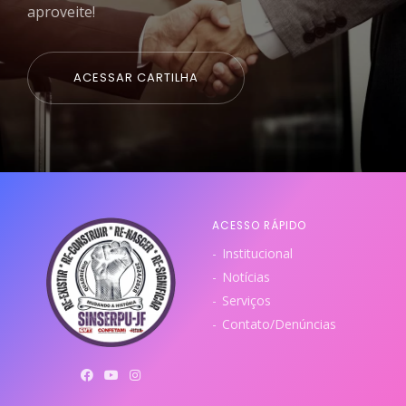
aproveite!
ACESSAR CARTILHA
ACESSO RÁPIDO
Institucional
Notícias
Serviços
Contato/Denúncias