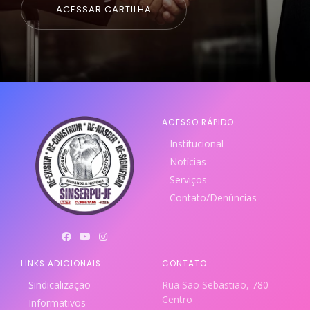
ACESSAR CARTILHA
ACESSO RÁPIDO
Institucional
Notícias
Serviços
Contato/Denúncias
LINKS ADICIONAIS
CONTATO
Sindicalização
Rua São Sebastião, 780 -
Centro
Informativos