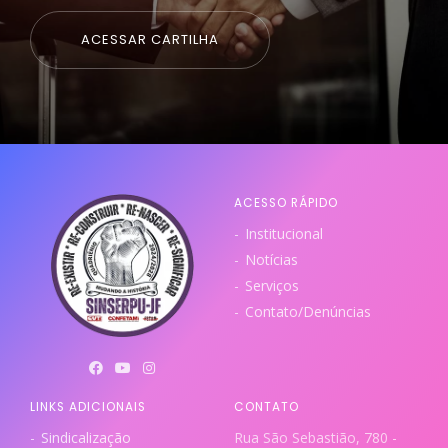
ACESSAR CARTILHA
ACESSO RÁPIDO
Institucional
Notícias
Serviços
Contato/Denúncias
LINKS ADICIONAIS
CONTATO
Sindicalização
Rua São Sebastião, 780 -