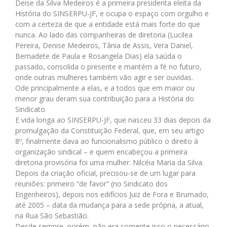
Deise da Silva Medeiros é a primeira presidenta eleita da
História do SINSERPU-JF, e ocupa o espaço com orgulho e
com a certeza de que a entidade está mais forte do que
nunca. Ao lado das companheiras de diretoria (Lucilea
Pereira, Denise Medeiros, Tânia de Assis, Vera Daniel,
Bernadete de Paula e Rosangela Dias) ela saúda o
passado, consolida o presente e mantém a fé no futuro,
onde outras mulheres também vão agir e ser ouvidas.
Ode principalmente a elas, e a todos que em maior ou
menor grau deram sua contribuição para a História do
Sindicato.
E vida longa ao SINSERPU-JF, que nasceu 33 dias depois da
promulgação da Constituição Federal, que, em seu artigo
8º, finalmente dava ao funcionalismo público o direito à
organização sindical – e quem encabeçou a primeira
diretoria provisória foi uma mulher: Nilcéia Maria da Silva.
Depois da criação oficial, precisou-se de um lugar para
reuniões: primeiro “de favor” (no Sindicato dos
Engenheiros), depois nos edifícios Juiz de Fora e Brumado,
até 2005 – data da mudança para a sede própria, a atual,
na Rua São Sebastião.
Desde sempre, porém, não era somente isso o necessário,