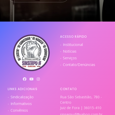
ACESSO RÁPIDO
Institucional
Notícias
Serviços
Contato/Denúncias
LINKS ADICIONAIS
CONTATO
Sindicalização
Rua São Sebastião, 780 -
Centro
Informativos
Juiz de Fora | 36015-410
Convênios
sinserpujf@yahoo.com.br