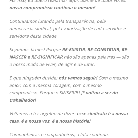
Por isso, eu quero reafirmar aqui, diante de todos vocês:
nosso compromisso continua o mesmo!
Continuamos lutando pela transparência, pela
democracia sindical, pela valorização de cada servidor e
servidora desta cidade.
Seguimos firmes!
Porque
RE-EXISTIR, RE-CONSTRUIR, RE-
NASCER e RE-SIGNIFICAR
não são apenas palavras —
são
o nosso modo de viver, de agir e de lutar.
E que ninguém duvide:
nós vamos seguir!
Com o mesmo
amor, com a mesma coragem, com o mesmo
compromisso.
Porque o SINSERPU-JF
voltou a ser do
trabalhador!
Voltamos a ter orgulho de dizer:
esse sindicato é a nossa
casa, é a nossa voz, é a nossa história!
Companheiras e companheiros,
a luta continua.