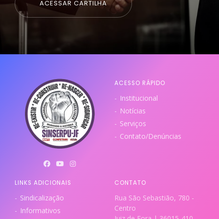
ACESSAR CARTILHA
ACESSO RÁPIDO
Institucional
Notícias
Serviços
Contato/Denúncias
LINKS ADICIONAIS
CONTATO
Sindicalização
Rua São Sebastião, 780 -
Centro
Informativos
Juiz de Fora | 36015-410