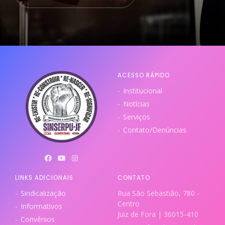
ACESSO RÁPIDO
Institucional
Notícias
Serviços
Contato/Denúncias
LINKS ADICIONAIS
CONTATO
Sindicalização
Rua São Sebastião, 780 -
Centro
Informativos
Juiz de Fora | 36015-410
Convênios