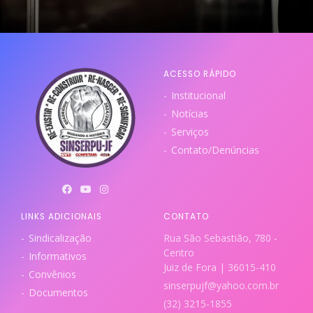
ACESSO RÁPIDO
Institucional
Notícias
Serviços
Contato/Denúncias
LINKS ADICIONAIS
CONTATO
Sindicalização
Rua São Sebastião, 780 -
Centro
Informativos
Juiz de Fora | 36015-410
Convênios
sinserpujf@yahoo.com.br
Documentos
(32) 3215-1855