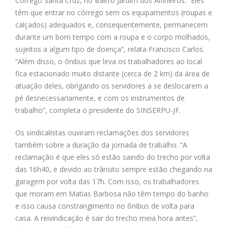
Córrego Santa Cruz, no Bairro Jardim dos Alfineiros. “Eles
têm que entrar no córrego sem os equipamentos (roupas e
calçados) adequados e, consequentemente, permanecem
durante um bom tempo com a roupa e o corpo molhados,
sujeitos a algum tipo de doença”, relata Francisco Carlos.
“Além disso, o ônibus que leva os trabalhadores ao local
fica estacionado muito distante (cerca de 2 km) da área de
atuação deles, obrigando os servidores a se deslocarem a
pé desnecessariamente, e com os instrumentos de
trabalho”, completa o presidente do SINSERPU-JF.
Os sindicalistas ouviram reclamações dos servidores
também sobre a duração da jornada de trabalho. “A
reclamação é que eles só estão saindo do trecho por volta
das 16h40, e devido ao trânsito sempre estão chegando na
garagem por volta das 17h. Com isso, os trabalhadores
que moram em Matias Barbosa não têm tempo do banho
e isso causa constrangimento no ônibus de volta para
casa. A reivindicação é sair do trecho meia hora antes”,