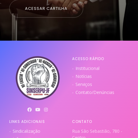
ACESSAR CARTILHA
ACESSO RÁPIDO
Institucional
Notícias
Serviços
Contato/Denúncias
LINKS ADICIONAIS
CONTATO
Sindicalização
Rua São Sebastião, 780 -
Centro