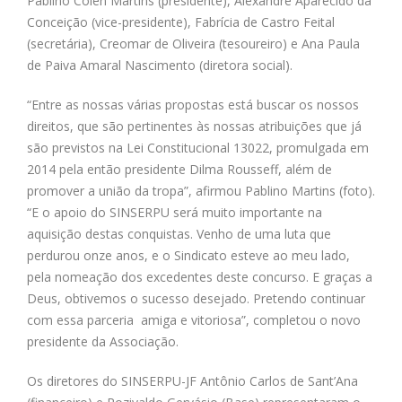
Pablino Colen Martins (presidente), Alexandre Aparecido da
Conceição (vice-presidente), Fabrícia de Castro Feital
(secretária), Creomar de Oliveira (tesoureiro) e Ana Paula
de Paiva Amaral Nascimento (diretora social).
“Entre as nossas várias propostas está buscar os nossos
direitos, que são pertinentes às nossas atribuições que já
são previstos na Lei Constitucional 13022, promulgada em
2014 pela então presidente Dilma Rousseff, além de
promover a união da tropa”, afirmou Pablino Martins (foto).
“E o apoio do SINSERPU será muito importante na
aquisição destas conquistas. Venho de uma luta que
perdurou onze anos, e o Sindicato esteve ao meu lado,
pela nomeação dos excedentes deste concurso. E graças a
Deus, obtivemos o sucesso desejado. Pretendo continuar
com essa parceria amiga e vitoriosa”, completou o novo
presidente da Associação.
Os diretores do SINSERPU-JF Antônio Carlos de Sant’Ana