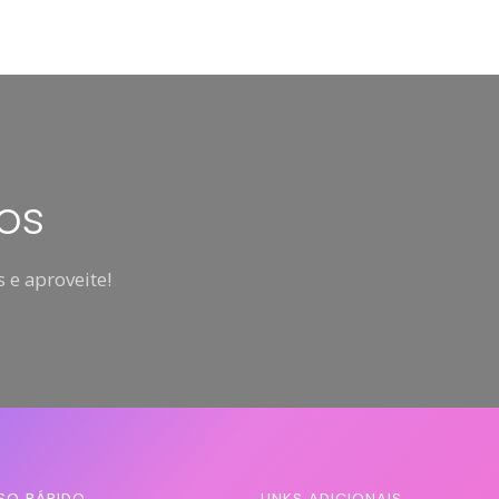
os
 e aproveite!
SO RÁPIDO
LINKS ADICIONAIS