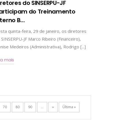
iretores do SINSERPU-JF
articipam do Treinamento
nterno B
…
sta quinta-feira, 29 de janeiro, os diretores
 SINSERPU-JF Marco Ribeiro (Financeiro),
nise Medeiros (Administrativa), Rodrigo [...]
ia mais
70
80
90
...
»
Última »