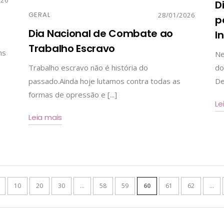
D
GERAL
28/01/2026
p
Dia Nacional de Combate ao
I
Trabalho Escravo
ns
Ne
Trabalho escravo não é história do
do
passado.Ainda hoje lutamos contra todas as
De
formas de opressão e [...]
Le
Leia mais
10
20
30
...
58
59
60
61
62
...