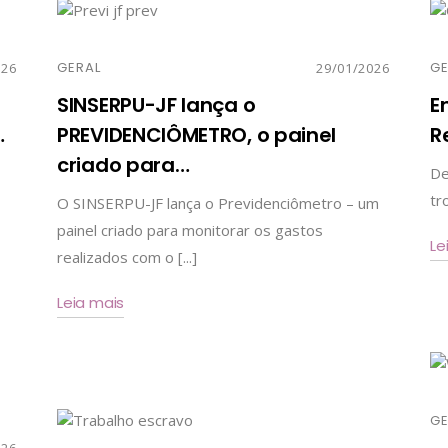
GERAL
GE
026
29/01/2026
SINSERPU-JF lança o
E
…
PREVIDENCIÔMETRO, o painel
R
criado para
…
De
tr
O SINSERPU-JF lança o Previdenciômetro – um
painel criado para monitorar os gastos
Le
realizados com o [...]
Leia mais
GE
026