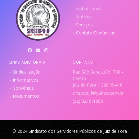
Institucional
Notícias
Serviços
Contato/Denúncias
LINKS ADICIONAIS
CONTATO
Sindicalização
Rua São Sebastião, 780 -
Centro
Informativos
Juiz de Fora | 36015-410
Convênios
sinserpujf@yahoo.com.br
Documentos
(32) 3215-1855
© 2024 Sindicato dos Servidores Públicos de Juiz de Fora