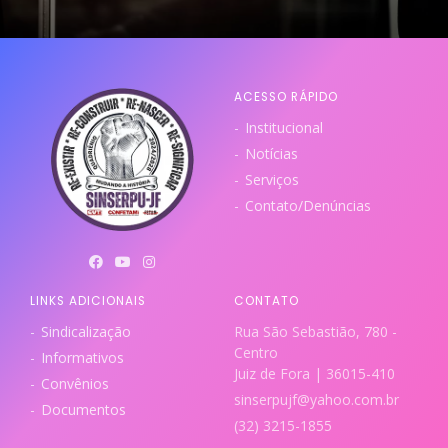
ACESSO RÁPIDO
Institucional
Notícias
Serviços
Contato/Denúncias
LINKS ADICIONAIS
CONTATO
Sindicalização
Rua São Sebastião, 780 -
Centro
Informativos
Juiz de Fora | 36015-410
Convênios
sinserpujf@yahoo.com.br
Documentos
(32) 3215-1855