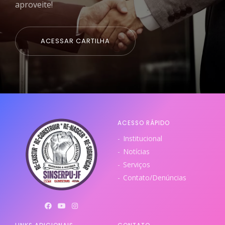
aproveite!
ACESSAR CARTILHA
ACESSO RÁPIDO
Institucional
Notícias
Serviços
Contato/Denúncias