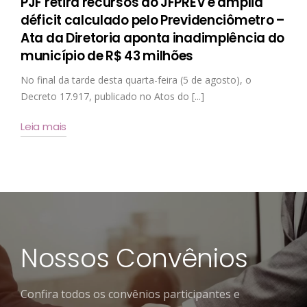
PJF retira recursos do JFPREV e amplia
déficit calculado pelo Previdenciômetro –
Ata da Diretoria aponta inadimplência do
município de R$ 43 milhões
No final da tarde desta quarta-feira (5 de agosto), o
Decreto 17.917, publicado no Atos do [...]
Leia mais
Nossos Convênios
Confira todos os convênios participantes e