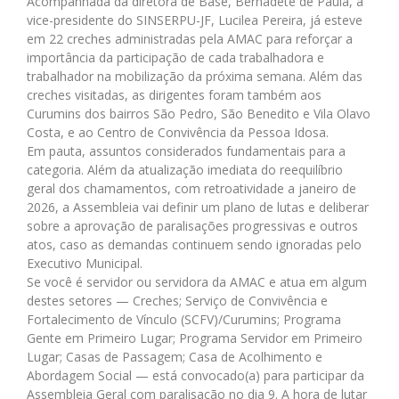
Acompanhada da diretora de Base, Bernadete de Paula, a
vice-presidente do SINSERPU-JF, Lucilea Pereira, já esteve
em 22 creches administradas pela AMAC para reforçar a
importância da participação de cada trabalhadora e
trabalhador na mobilização da próxima semana. Além das
creches visitadas, as dirigentes foram também aos
Curumins dos bairros São Pedro, São Benedito e Vila Olavo
Costa, e ao Centro de Convivência da Pessoa Idosa.
Em pauta, assuntos considerados fundamentais para a
categoria. Além da atualização imediata do reequilíbrio
geral dos chamamentos, com retroatividade a janeiro de
2026, a Assembleia vai definir um plano de lutas e deliberar
sobre a aprovação de paralisações progressivas e outros
atos, caso as demandas continuem sendo ignoradas pelo
Executivo Municipal.
Se você é servidor ou servidora da AMAC e atua em algum
destes setores — Creches; Serviço de Convivência e
Fortalecimento de Vínculo (SCFV)/Curumins; Programa
Gente em Primeiro Lugar; Programa Servidor em Primeiro
Lugar; Casas de Passagem; Casa de Acolhimento e
Abordagem Social — está convocado(a) para participar da
Assembleia Geral com paralisação no dia 9. A hora de lutar