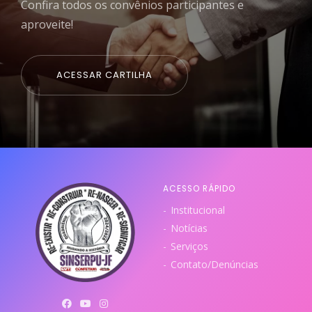
Confira todos os convênios participantes e
aproveite!
ACESSAR CARTILHA
ACESSO RÁPIDO
Institucional
Notícias
Serviços
Contato/Denúncias