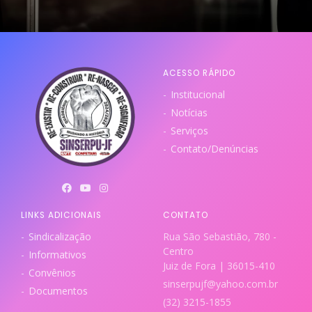
ACESSO RÁPIDO
Institucional
Notícias
Serviços
Contato/Denúncias
LINKS ADICIONAIS
CONTATO
Sindicalização
Rua São Sebastião, 780 -
Centro
Informativos
Juiz de Fora | 36015-410
Convênios
sinserpujf@yahoo.com.br
Documentos
(32) 3215-1855