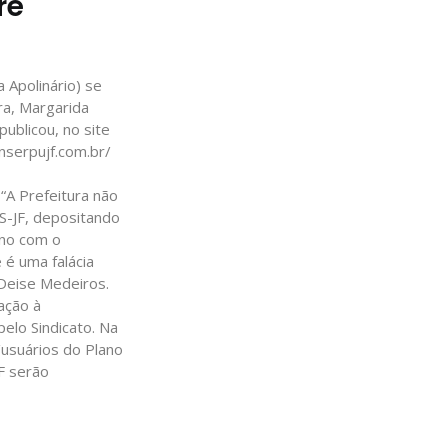
re
 Apolinário) se
ora, Margarida
publicou, no site
nserpujf.com.br/
 “A Prefeitura não
S-JF, depositando
ano com o
 é uma falácia
 Deise Medeiros.
ação à
elo Sindicato. Na
/usuários do Plano
F serão