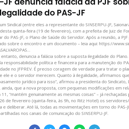
-JF denúncia falácia da PJF sob
ilegalidade do PAS-JF
um Sindical (entre eles a representante do SINSERPU-JF, Saionara
desta quinta-feira (19 de fevereiro), com a prefeita de Juiz de F
r do PAS-JF, o Plano de Saúde do Servidor. Após a reunião, a PJF 
cado sobre o encontro e um documento – leia aqui:
https://www.si
ASALVAROPAS…
entanto, denuncia a falácia sobre a suposta ilegalidade do Plano.
a responsabilidade política e financeira para a manutenção do PA
idade no JFPREV. É preciso coragem de verdade para tratar o pl
e ele e o servidor merecem. Quanto à ilegalidade, afirmamos que
amento jurídico para isso”, afirmou a presidenta do Sindicato,
lia, ainda, que a nova proposta, com pequenas modificações em rel
 11, “mantém genuinamente as mesmas coisas” – já rechaçadas p
6 de fevereiro (quinta-feira, às 9h, no Ritz Hotel) os servidores
 e deliberar. Até lá, todas as movimentações em torno do PAS-J
rtilhadas nos canais de comunicação do SINSERPU-JF.