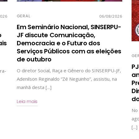
GERAL
2026
06/08/2026
Em Seminário Nacional, SINSERPU-
o
JF discute Comunicação,
ais
Democracia e o Futuro dos
Serviços Públicos com as eleições
GE
de outubro
PJ
O diretor Social, Raça e Gênero do SINSERPU-JF,
ra-
am
Adenilson Reginaldo “Zé Neguinho”, assistiu, na
Pr
manhã desta [...]
Di
do
Leia mais
No 
ago
[...]