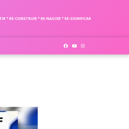
TIR * RE-CONSTRUIR * RE-NASCER * RE-SIGNIFICAR