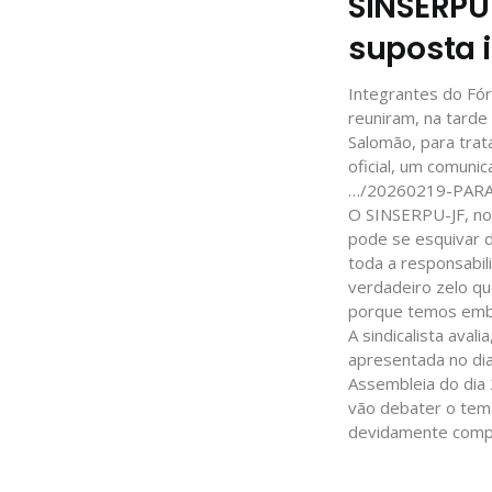
SINSERPU
suposta 
Integrantes do Fór
reuniram, na tarde 
Salomão, para trata
oficial, um comuni
…/20260219-PAR
O SINSERPU-JF, no 
pode se esquivar d
toda a responsabil
verdadeiro zelo qu
porque temos embas
A sindicalista ava
apresentada no dia
Assembleia do dia 2
vão debater o tema
devidamente compa