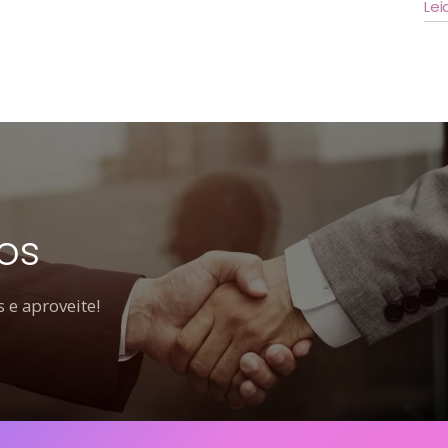
Lei
os
 e aproveite!