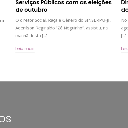
Serviços Públicos com as eleições
Di
de outubro
do
O diretor Social, Raça e Gênero do SINSERPU-JF,
No 
ra-
Adenilson Reginaldo “Zé Neguinho”, assistiu, na
ago
manhã desta [...]
[...]
Leia mais
Lei
os