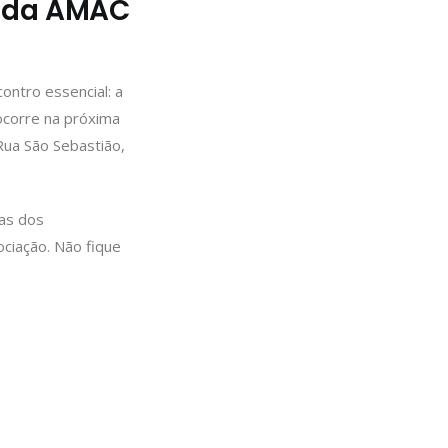
s da AMAC
ntro essencial: a
ocorre na próxima
Rua São Sebastião,
das dos
ciação. Não fique