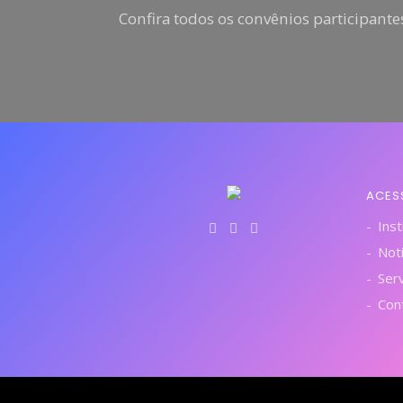
Confira todos os convênios participantes
ACES
Inst
Notí
Ser
Con