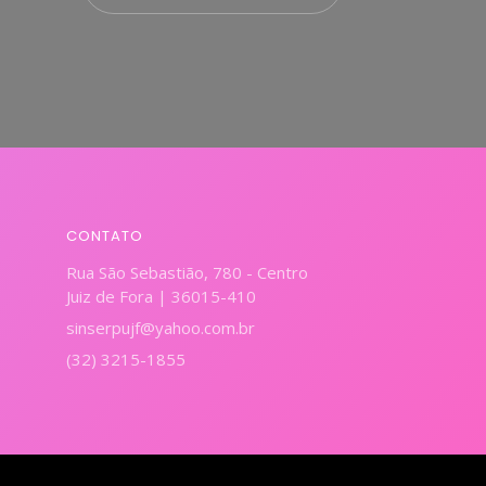
CONTATO
Rua São Sebastião, 780 - Centro
Juiz de Fora | 36015-410
sinserpujf@yahoo.com.br
(32) 3215-1855