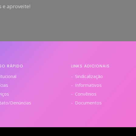
 e aproveite!
SO RÁPIDO
LINKS ADICIONAIS
itucional
Sindicalização
cias
Informativos
viços
Convênios
tato/Denúncias
Documentos