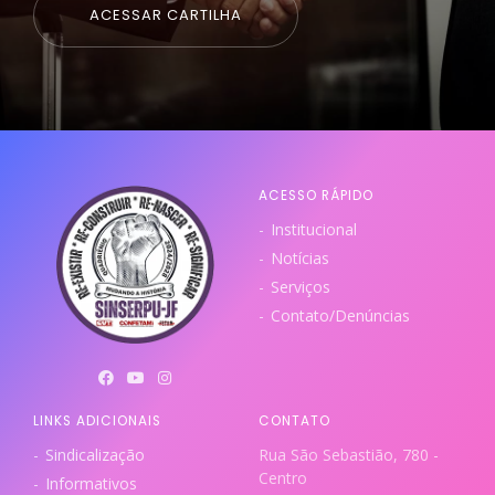
ACESSAR CARTILHA
ACESSO RÁPIDO
Institucional
Notícias
Serviços
Contato/Denúncias
LINKS ADICIONAIS
CONTATO
Sindicalização
Rua São Sebastião, 780 -
Centro
Informativos