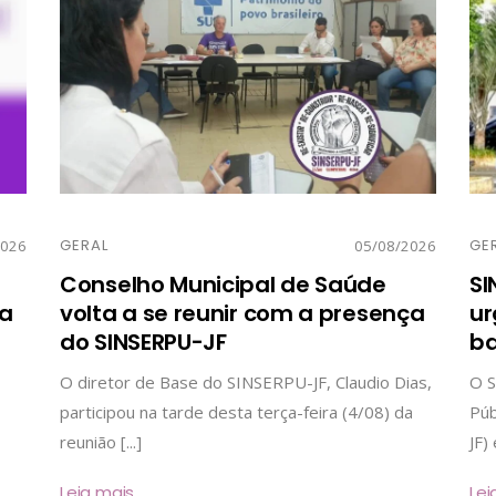
GERAL
GE
2026
05/08/2026
Conselho Municipal de Saúde
SI
ia
volta a se reunir com a presença
ur
do SINSERPU-JF
ba
O diretor de Base do SINSERPU-JF, Claudio Dias,
O S
participou na tarde desta terça-feira (4/08) da
Púb
reunião [...]
JF)
Leia mais
Lei