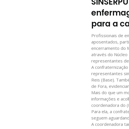
SINSERPU-
enfermag
para a c
Profissionais de e
aposentados, parti
encerramento do M
através do Núcleo
representantes de 
A confraternização
representantes sin
Reis (Base). També
de Fora, evidencian
Mais do que um mo
informações e acol
coordenadora do (N
Para ela, a confra
seguem aguardando
A coordenadora tam