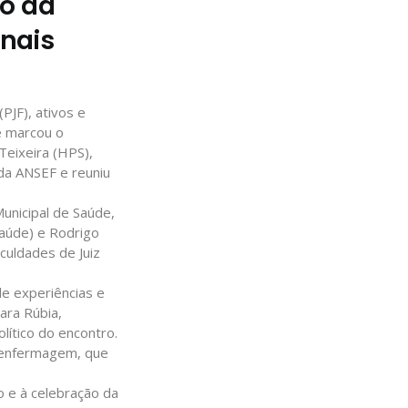
ão da
nais
PJF), ativos e
e marcou o
eixeira (HPS),
da ANSEF e reuniu
unicipal de Saúde,
Saúde) e Rodrigo
culdades de Juiz
e experiências e
ara Rúbia,
lítico do encontro.
e enfermagem, que
 e à celebração da