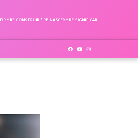
TIR * RE-CONSTRUIR * RE-NASCER * RE-SIGNIFICAR