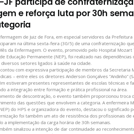
JF participa de confraternizaç
em e reforça luta por 30h sema
ategoria
nfermagem de Juiz de Fora, em especial servidores da Prefeitura (
ciparam na última sexta-feira (30/5) de uma confraternização qu
ês da Enfermagem. O evento, promovido pelo Hospital Mozart T
 de Educação Permanente (NEP), foi realizado nas dependências 
diversos setores ligados à saúde na cidade.
 contou com expressiva participação de membros da Secretaria M
dicais – entre eles os diretores Anderson Gonçalves “Andinho” (
m estiveram presentes representantes de escolas técnicas e fa
do a integração entre formação e prática profissional na área.
mento de descontração, o evento também proporcionou troca d
himento das questões que envolvem a categoria. A enfermeira M
EP) do HPS e organizadora do evento, destacou o significado po
ternização foi também um ato de resistência dos profissionais d
 a implementação da carga horária de 30h semanais.
bém sinalizou a intenção de dar continuidade ao reconhecimento