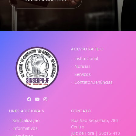
ACESSO RÁPIDO
Institucional
Notícias
Serviços
Contato/Denúncias
LINKS ADICIONAIS
CONTATO
Sindicalização
Rua São Sebastião, 780 -
Centro
Informativos
Juiz de Fora | 36015-410