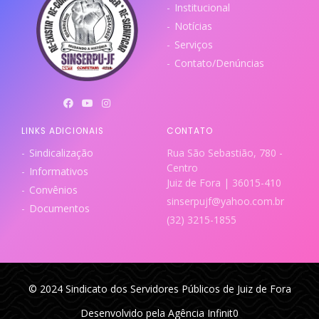
Institucional
Notícias
Serviços
Contato/Denúncias
LINKS ADICIONAIS
CONTATO
Sindicalização
Rua São Sebastião, 780 -
Centro
Informativos
Juiz de Fora | 36015-410
Convênios
sinserpujf@yahoo.com.br
Documentos
(32) 3215-1855
© 2024 Sindicato dos Servidores Públicos de Juiz de Fora
Desenvolvido pela Agência Infinit0