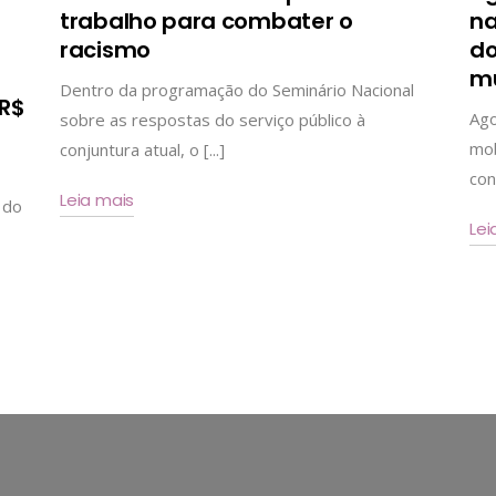
trabalho para combater o
na
racismo
do
mu
Dentro da programação do Seminário Nacional
 R$
Ago
sobre as respostas do serviço público à
mob
conjuntura atual, o [...]
cont
Leia mais
 do
Lei