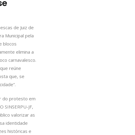
se
escas de Juiz de
a Municipal pela
e blocos
amente elimina a
oco carnavalesco.
 que reúne
osta que, se
cidade”.
par do protesto em
. O SINSERPU-JF,
blico valorizar as
ssa identidade
zes históricas e