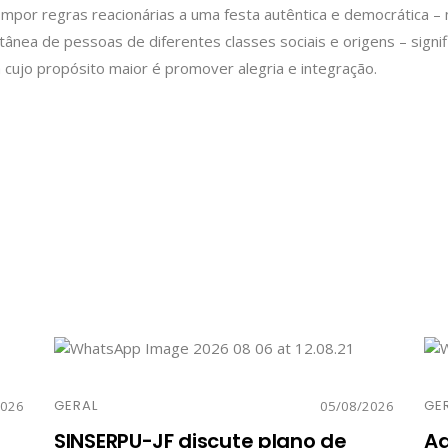
 Impor regras reacionárias a uma festa autêntica e democrática –
tânea de pessoas de diferentes classes sociais e origens – signif
a cujo propósito maior é promover alegria e integração.
GERAL
GE
2026
05/08/2026
SINSERPU-JF discute plano de
Ag