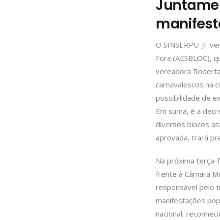
Juntamen
manifesta
O SINSERPU-JF vem 
Fora (AESBLOC), qu
vereadora Roberta 
carnavalescos na c
possibilidade de e
Em suma, é a decre
diversos blocos as
aprovada, trará pre
Na próxima terça-f
frente à Câmara Mu
responsável pelo tr
manifestações popu
nacional, reconhec