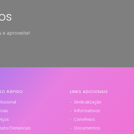
os
 e aproveite!
SO RÁPIDO
LINKS ADICIONAIS
itucional
Sindicalização
cias
Informativos
viços
Convênios
tato/Denúncias
Documentos