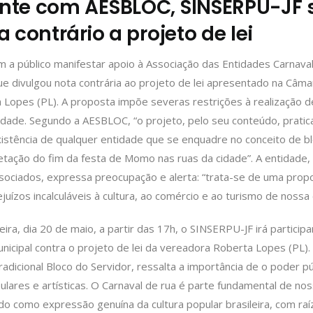
te com AESBLOC, SINSERPU-JF 
 contrário a projeto de lei
a público manifestar apoio à Associação das Entidades Carnaval
e divulgou nota contrária ao projeto de lei apresentado na Câmar
Lopes (PL). A proposta impõe severas restrições à realização d
idade. Segundo a AESBLOC, “o projeto, pelo seu conteúdo, pratic
xistência de qualquer entidade que se enquadre no conceito de bl
tação do fim da festa de Momo nas ruas da cidade”. A entidade,
sociados, expressa preocupação e alerta: “trata-se de uma prop
juízos incalculáveis à cultura, ao comércio e ao turismo de nossa 
eira, dia 20 de maio, a partir das 17h, o SINSERPU-JF irá partici
nicipal contra o projeto de lei da vereadora Roberta Lopes (PL)
adicional Bloco do Servidor, ressalta a importância de o poder pú
lares e artísticas. O Carnaval de rua é parte fundamental de no
ido como expressão genuína da cultura popular brasileira, com raí