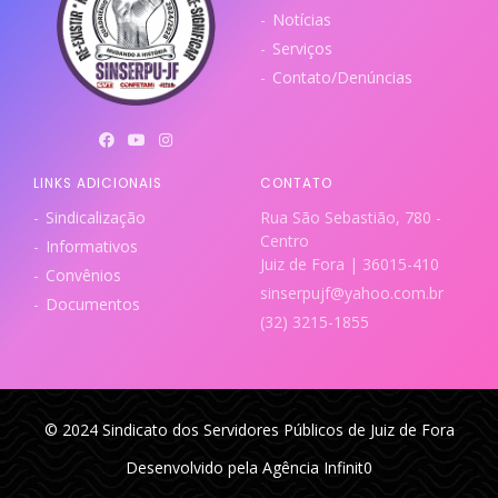
Notícias
Serviços
Contato/Denúncias
LINKS ADICIONAIS
CONTATO
Sindicalização
Rua São Sebastião, 780 -
Centro
Informativos
Juiz de Fora | 36015-410
Convênios
sinserpujf@yahoo.com.br
Documentos
(32) 3215-1855
© 2024 Sindicato dos Servidores Públicos de Juiz de Fora
Desenvolvido pela Agência Infinit0