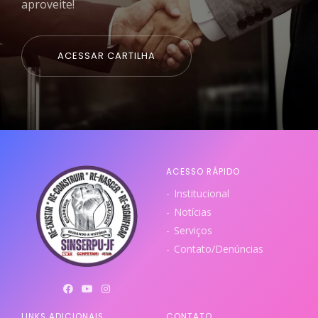
aproveite!
ACESSAR CARTILHA
ACESSO RÁPIDO
Institucional
Notícias
Serviços
Contato/Denúncias
LINKS ADICIONAIS
CONTATO