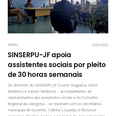
GERAL
22/07/2022
SINSERPU-JF apoia
assistentes sociais por pleito
de 30 horas semanais
Os diretores do SINSERPU-JF Cosme Nogueira, Deise
Medeiros e Denise Medeiros – acompanhados de
representantes das assistentes sociais e do Conselho
Regional da categoria – se reuniram com os secretários
municipais de Governo, Cidinha Louzada, e Recursos