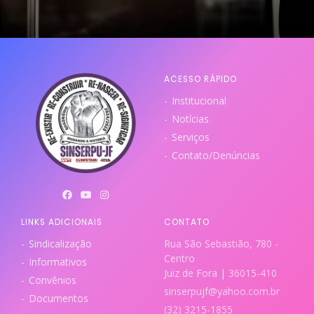
ACESSO RÁPIDO
Institucional
Notícias
Serviços
Contato/Denúncias
LINKS ADICIONAIS
CONTATO
Sindicalização
Rua São Sebastião, 780 -
Centro
Informativos
Juiz de Fora | 36015-410
Convênios
sinserpujf@yahoo.com.br
Documentos
(32) 3215-1855