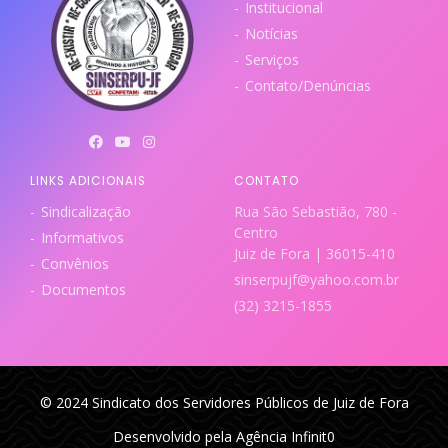
Institucional
Notícias
Serviços
Contato/Denúncias
LINKS ADICIONAIS
CONTATO
Sindicalização
Rua São Sebastião, 780 -
Centro
Informativos
Juiz de Fora | 36015-410
Convênios
sinserpujf@yahoo.com.br
Documentos
(32) 3215-1855
© 2024 Sindicato dos Servidores Públicos de Juiz de Fora
Desenvolvido pela Agência Infinit0