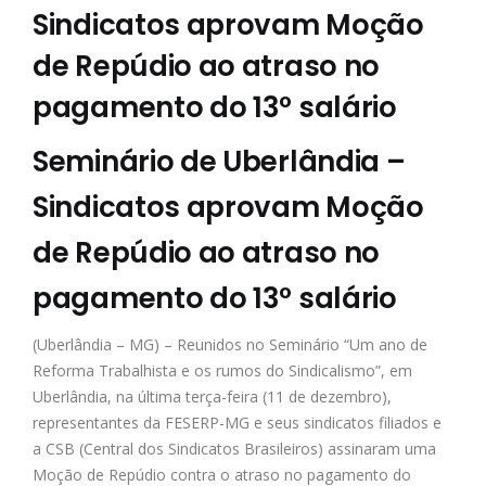
Sindicatos aprovam Moção
de Repúdio ao atraso no
pagamento do 13º salário
Seminário de Uberlândia –
Sindicatos aprovam Moção
de Repúdio ao atraso no
pagamento do 13º salário
(Uberlândia – MG) – Reunidos no Seminário “Um ano de
Reforma Trabalhista e os rumos do Sindicalismo”, em
Uberlândia, na última terça-feira (11 de dezembro),
representantes da FESERP-MG e seus sindicatos filiados e
a CSB (Central dos Sindicatos Brasileiros) assinaram uma
Moção de Repúdio contra o atraso no pagamento do