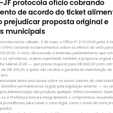
-JF protocola ofício cobrando
nto de acordo do ticket alime
 prejudicar proposta original e
es municipais
ocolou neste sábado, 2 de maio, o Ofício nº 210/2026 junto à Se
SRH) cobrando esclarecimentos sobre os efeitos do veto parcial
95/2026. O veto, direcionado a emendas parlamentares que este
s os servidores, acabou suprimindo também a proposta original 
a Salarial 2026 — que previa reajuste para R$ 600,00 (com retr
o de R$ 300,00 a quem não recebia e garantia de manutenção do 
eira.
sancionada deixa uma lacuna sobre os novos valores do vale/ticke
benefício permanecesse regido pela legislação anterior — ou se
pria Administração não produziu qualquer efeito normativo. Diant
na se a Prefeitura honrará integralmente o compromisso assumid
rá providências para sanar o vazio legal, como o envio de novo pro
urídico.