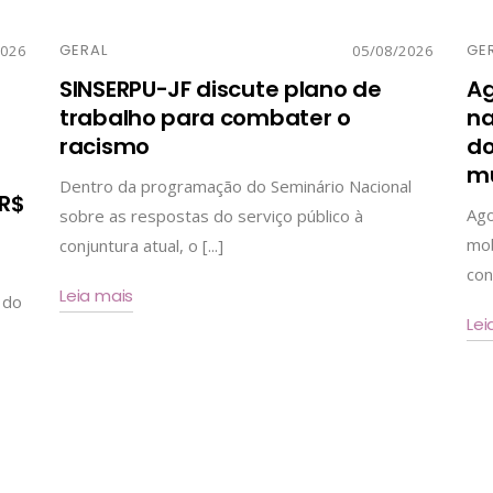
GERAL
GE
2026
05/08/2026
SINSERPU-JF discute plano de
Ag
trabalho para combater o
na
racismo
do
mu
Dentro da programação do Seminário Nacional
 R$
Ago
sobre as respostas do serviço público à
mob
conjuntura atual, o [...]
cont
Leia mais
 do
Lei