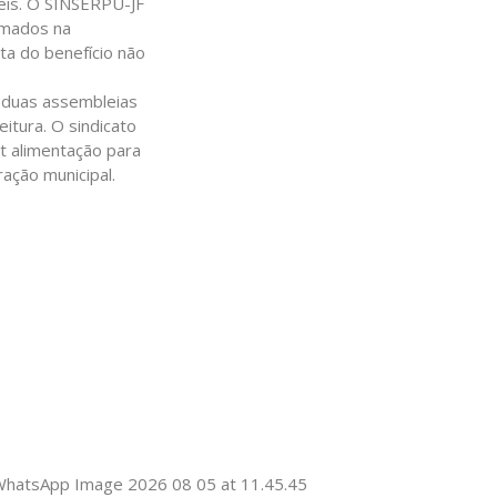
teis. O SINSERPU-JF
rmados na
ta do benefício não
s duas assembleias
eitura. O sindicato
et alimentação para
ação municipal.