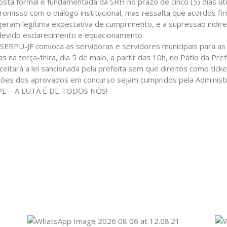
osta formal e fundamentada da SRH no prazo de cinco (5) dias ú
omisso com o diálogo institucional, mas ressalta que acordos fi
geram legítima expectativa de cumprimento, e a supressão indire
evido esclarecimento e equacionamento.
NSERPU-JF convoca as servidoras e servidores municipais para a
s na terça-feira, dia 5 de maio, a partir das 10h, no Pátio da Pref
ceitará a lei sancionada pela prefeita sem que direitos como tick
ões dos aprovados em concurso sejam cumpridos pela Administr
E – A LUTA É DE TODOS NÓS!