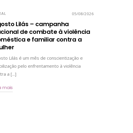
RAL
05/08/2026
osto Lilás – campanha
cional de combate à violência
méstica e familiar contra a
lher
sto Lilás é um mês de conscientização e
ilização pelo enfrentamento à violência
ra a [...]
a mais