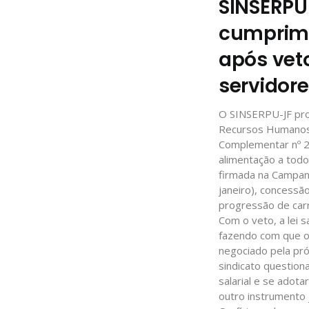
SINSERPU
cumprime
após veto
servidor
O SINSERPU-JF prot
Recursos Humanos (
Complementar nº 2
alimentação a todo
firmada na Campanh
janeiro), concessã
progressão de carr
Com o veto, a lei 
fazendo com que o 
negociado pela pró
sindicato questio
salarial e se adota
outro instrumento j