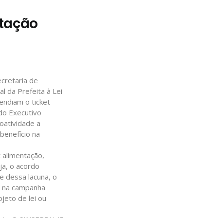
ntação
cretaria de
 da Prefeita à Lei
ndiam o ticket
do Executivo
oatividade a
benefício na
t alimentação,
ja, o acordo
e dessa lacuna, o
o na campanha
jeto de lei ou