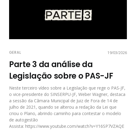
GERAL
19/03/2026
Parte 3 da análise da
Legislação sobre o PAS-JF
Neste terceiro vídeo sobre a Legislação que rege o PAS-JF,
o vice-presidente do SINSERPU-JF, Weber Wagner, destaca
a sessão da Câmara Municipal de Juiz de Fora de 14 de
julho de 2021, quando se alterou a redação da Lei que
criou o Plano, abrindo caminho para contestar o modelo
de autogestão
Assista:
https://www.youtube.com/watch?v=Y16SP7VZAQE