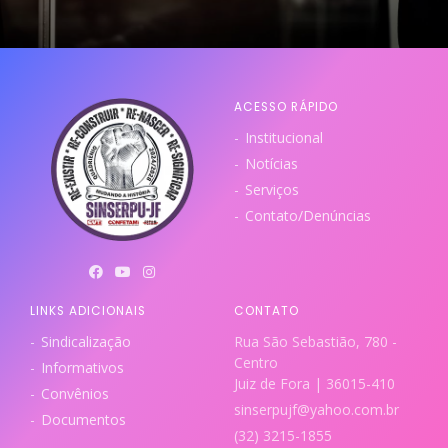
ACESSO RÁPIDO
Institucional
Notícias
Serviços
Contato/Denúncias
LINKS ADICIONAIS
CONTATO
Sindicalização
Rua São Sebastião, 780 -
Centro
Informativos
Juiz de Fora | 36015-410
Convênios
sinserpujf@yahoo.com.br
Documentos
(32) 3215-1855