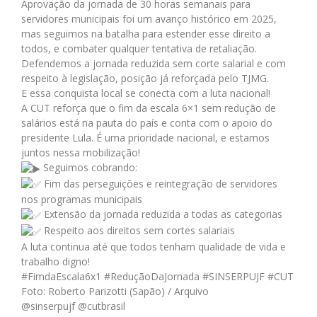
Aprovação da jornada de 30 horas semanais para
servidores municipais foi um avanço histórico em 2025,
mas seguimos na batalha para estender esse direito a
todos, e combater qualquer tentativa de retaliação.
Defendemos a jornada reduzida sem corte salarial e com
respeito à legislação, posição já reforçada pelo TJMG.
E essa conquista local se conecta com a luta nacional!
A CUT reforça que o fim da escala 6×1 sem redução de
salários está na pauta do país e conta com o apoio do
presidente Lula. É uma prioridade nacional, e estamos
juntos nessa mobilização!
Seguimos cobrando:
Fim das perseguições e reintegração de servidores
nos programas municipais
Extensão da jornada reduzida a todas as categorias
Respeito aos direitos sem cortes salariais
A luta continua até que todos tenham qualidade de vida e
trabalho digno!
#FimdaEscala6x1
#ReduçãoDaJornada
#SINSERPUJF
#CUT
Foto: Roberto Parizotti (Sapão) / Arquivo
@sinserpujf @cutbrasil