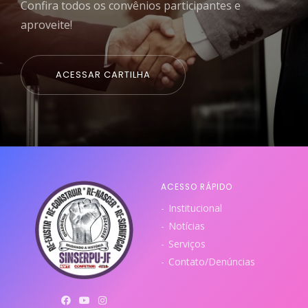
Confira todos os convênios participantes e
aproveite!
ACESSAR CARTILHA
ACESSO RÁPIDO
Institucional
Notícias
Serviços
Contato/Denúncias