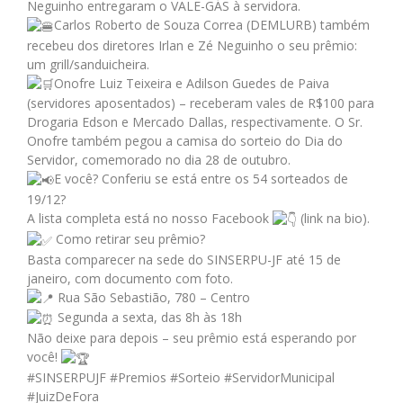
Neguinho entregaram o VALE-GÁS à servidora.
Carlos Roberto de Souza Correa (DEMLURB) também
recebeu dos diretores Irlan e Zé Neguinho o seu prêmio:
um grill/sanduicheira.
Onofre Luiz Teixeira e Adilson Guedes de Paiva
(servidores aposentados) – receberam vales de R$100 para
Drogaria Edson e Mercado Dallas, respectivamente. O Sr.
Onofre também pegou a camisa do sorteio do Dia do
Servidor, comemorado no dia 28 de outubro.
E você? Conferiu se está entre os 54 sorteados de
19/12?
A lista completa está no nosso Facebook
(link na bio).
Como retirar seu prêmio?
Basta comparecer na sede do SINSERPU-JF até 15 de
janeiro, com documento com foto.
Rua São Sebastião, 780 – Centro
Segunda a sexta, das 8h às 18h
Não deixe para depois – seu prêmio está esperando por
você!
#SINSERPUJF
#Premios
#Sorteio
#ServidorMunicipal
#JuizDeFora