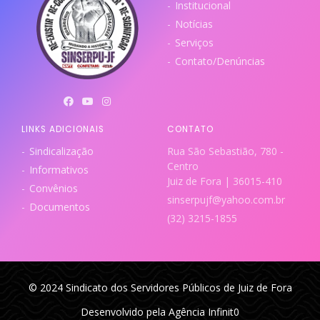
Institucional
Notícias
Serviços
Contato/Denúncias
LINKS ADICIONAIS
CONTATO
Sindicalização
Rua São Sebastião, 780 -
Centro
Informativos
Juiz de Fora | 36015-410
Convênios
sinserpujf@yahoo.com.br
Documentos
(32) 3215-1855
© 2024 Sindicato dos Servidores Públicos de Juiz de Fora
Desenvolvido pela Agência Infinit0