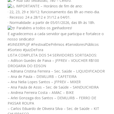
Rua São Sebastião, 780 – Centro.
IMPORTANTE – Horários de fim de ano:
· 22, 23, 29 e 30/12: funcionamento das 8h ao meio-dia.
· Recesso: 24 a 28/12 e 31/12 a 04/01.
· Normalidade: a partir de 05/01/2026, das 8h às 18h.
Parabéns a todos os ganhadores!
E agradecemos a cada servidor que participa e fortalece o
nosso sindicato!
#SINSERPUJF
#FestivalDePrêmios
#ServidoresPúblicos
#Sorteio
#JuizDeFora
LISTA COMPLETA DOS 54 SERVIDORES SORTEADOS:
– Adilson Guedes de Paiva – JFPREV – VOUCHER R$100
DROGARIA DO EDSON
– Adriana Cristina Ferreira – Sec. Saúde – LIQUIDIFICADOR
– Ana de Paula – DEMLURB – CAFETEIRA
– Ana Nelia Lopes Santos – JFPREV – MIXER
– Ana Paula de Assis – Sec. de Saúde – SANDUICHEIRA
– Andreia Ferreira Costa – AMAC – BIKE
– Arlei Gonzaga dos Santos – DEMLURB – FERRO DE
PASSAR ROUPA
– Carlos Eduardo de Oliveira Silva – Sec. de Saúde – KIT
CHURRASCO