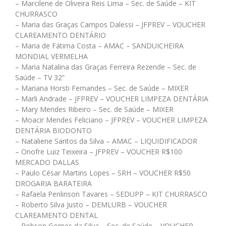
– Marcilene de Oliveira Reis Lima – Sec. de Saúde – KIT
CHURRASCO
– Maria das Graças Campos Dalessi – JFPREV – VOUCHER
CLAREAMENTO DENTÁRIO
– Maria de Fátima Costa – AMAC – SANDUICHEIRA
MONDIAL VERMELHA
– Maria Natalina das Graças Ferreira Rezende – Sec. de
Saúde – TV 32”
– Mariana Horsti Fernandes – Sec. de Saúde – MIXER
– Marli Andrade – JFPREV – VOUCHER LIMPEZA DENTÁRIA
– Mary Mendes Ribeiro – Sec. de Saúde – MIXER
– Moacir Mendes Feliciano – JFPREV – VOUCHER LIMPEZA
DENTÁRIA BIODONTO
– Nataliene Santos da Silva – AMAC – LIQUIDIFICADOR
– Onofre Luiz Teixeira – JFPREV – VOUCHER R$100
MERCADO DALLAS
– Paulo César Martins Lopes – SRH – VOUCHER R$50
DROGARIA BARATEIRA
– Rafaela Penlinson Tavares – SEDUPP – KIT CHURRASCO
– Roberto Silva Justo – DEMLURB – VOUCHER
CLAREAMENTO DENTAL
– Robson Gomes da Silva – Sec. de Saúde – VOUCHER