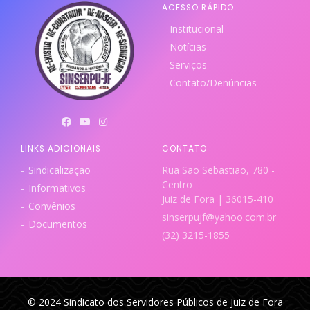
ACESSO RÁPIDO
Institucional
Notícias
Serviços
Contato/Denúncias
LINKS ADICIONAIS
CONTATO
Sindicalização
Rua São Sebastião, 780 -
Centro
Informativos
Juiz de Fora | 36015-410
Convênios
sinserpujf@yahoo.com.br
Documentos
(32) 3215-1855
© 2024 Sindicato dos Servidores Públicos de Juiz de Fora