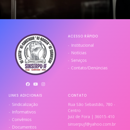
ACESSO RÁPIDO
Institucional
Notícias
Serviços
Contato/Denúncias
LINKS ADICIONAIS
CONTATO
Sindicalização
Rua São Sebastião, 780 -
Centro
Informativos
Juiz de Fora | 36015-410
Convênios
sinserpujf@yahoo.com.br
Documentos