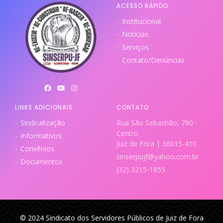
ACESSO RÁPIDO
Institucional
Notícias
Serviços
Contato/Denúncias
LINKS ADICIONAIS
CONTATO
Sindicalização
Rua São Sebastião, 780 -
Centro
Informativos
Juiz de Fora | 36015-410
Convênios
sinserpujf@yahoo.com.br
Documentos
(32) 3215-1855
© 2024 Sindicato dos Servidores Públicos de Juiz de Fora