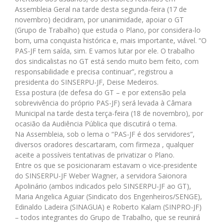
Assembleia Geral na tarde desta segunda-feira (17 de
novembro) decidiram, por unanimidade, apoiar o GT
(Grupo de Trabalho) que estuda o Plano, por considera-lo
bom, uma conquista histórica e, mais importante, viável. “O
PAS-JF tem saída, sim. E vamos lutar por ele. O trabalho
dos sindicalistas no GT está sendo muito bem feito, com
responsabilidade e precisa continuar”, registrou a
presidenta do SINSERPU-JF, Deise Medeiros.
Essa postura (de defesa do GT – e por extensão pela
sobrevivência do próprio PAS-JF) será levada à Câmara
Municipal na tarde desta terça-feira (18 de novembro), por
ocasião da Audiência Pública que discutirá o tema.
Na Assembleia, sob o lema o “PAS-JF é dos servidores”,
diversos oradores descartaram, com firmeza , qualquer
aceite a possíveis tentativas de privatizar o Plano.
Entre os que se posicionaram estavam o vice-presidente
do SINSERPU-JF Weber Wagner, a servidora Saionora
Apolinário (ambos indicados pelo SINSERPU-JF ao GT),
Maria Angelica Aguiar (Sindicato dos Engenheiros/SENGE),
Edinaldo Ladeira (SINAGUA) e Roberto Kalam (SINPRO-JF)
– todos integrantes do Grupo de Trabalho, que se reunirá