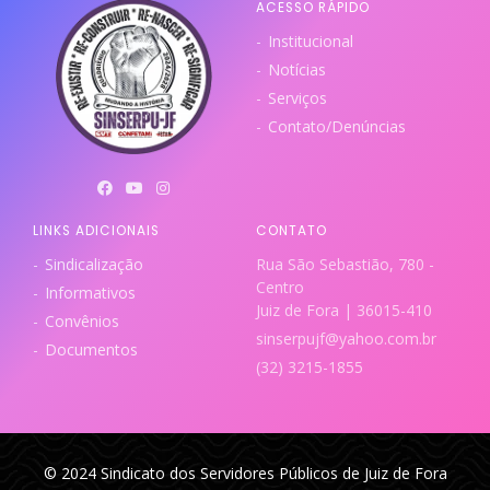
ACESSO RÁPIDO
Institucional
Notícias
Serviços
Contato/Denúncias
LINKS ADICIONAIS
CONTATO
Sindicalização
Rua São Sebastião, 780 -
Centro
Informativos
Juiz de Fora | 36015-410
Convênios
sinserpujf@yahoo.com.br
Documentos
(32) 3215-1855
© 2024 Sindicato dos Servidores Públicos de Juiz de Fora