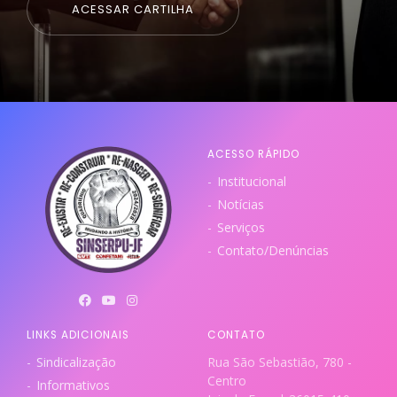
ACESSAR CARTILHA
ACESSO RÁPIDO
Institucional
Notícias
Serviços
Contato/Denúncias
LINKS ADICIONAIS
CONTATO
Sindicalização
Rua São Sebastião, 780 -
Centro
Informativos