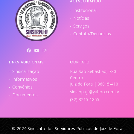
ACESSO RÁPIDO
Institucional
Notícias
Serviços
Contato/Denúncias
LINKS ADICIONAIS
CONTATO
Sindicalização
Rua São Sebastião, 780 -
Centro
Informativos
Juiz de Fora | 36015-410
Convênios
sinserpujf@yahoo.com.br
Documentos
(32) 3215-1855
© 2024 Sindicato dos Servidores Públicos de Juiz de Fora