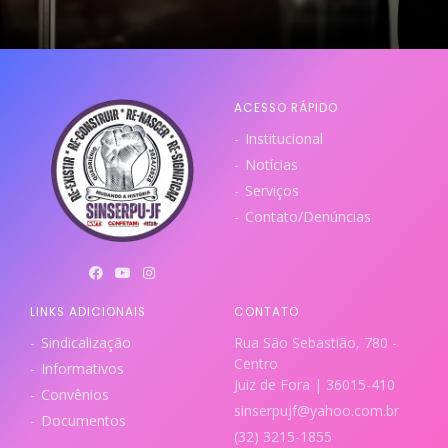
ACESSO RÁPIDO
Institucional
Notícias
Serviços
Contato/Denúncias
LINKS ADICIONAIS
CONTATO
Sindicalização
Rua São Sebastião, 780 -
Centro
Informativos
Juiz de Fora | 36015-410
Convênios
sinserpujf@yahoo.com.br
Documentos
(32) 3215-1855