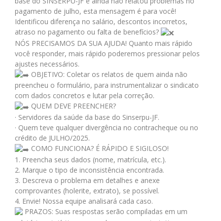
base do SINSERPU-JF e ainda não relatou problemas no
pagamento de julho, esta mensagem é para você!
Identificou diferença no salário, descontos incorretos,
atraso no pagamento ou falta de benefícios?
NÓS PRECISAMOS DA SUA AJUDA! Quanto mais rápido
você responder, mais rápido poderemos pressionar pelos
ajustes necessários.
OBJETIVO: Coletar os relatos de quem ainda não
preencheu o formulário, para instrumentalizar o sindicato
com dados concretos e lutar pela correção.
QUEM DEVE PREENCHER?
· Servidores da saúde da base do Sinserpu-JF.
· Quem teve qualquer divergência no contracheque ou no
crédito de JULHO/2025.
COMO FUNCIONA? É RÁPIDO E SIGILOSO!
1. Preencha seus dados (nome, matrícula, etc.).
2. Marque o tipo de inconsistência encontrada.
3. Descreva o problema em detalhes e anexe
comprovantes (holerite, extrato), se possível.
4. Envie! Nossa equipe analisará cada caso.
PRAZOS: Suas respostas serão compiladas em um