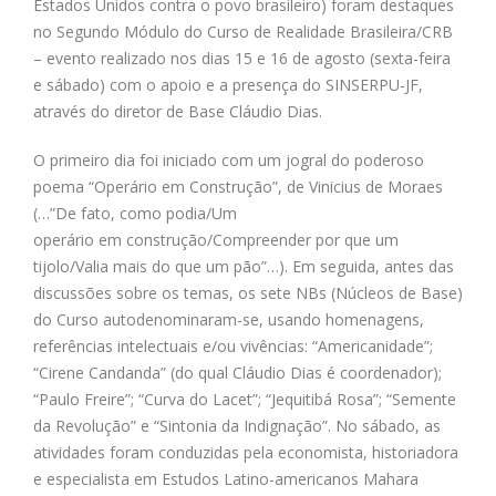
Estados Unidos contra o povo brasileiro) foram destaques
no Segundo Módulo do Curso de Realidade Brasileira/CRB
– evento realizado nos dias 15 e 16 de agosto (sexta-feira
e sábado) com o apoio e a presença do SINSERPU-JF,
através do diretor de Base Cláudio Dias.
O primeiro dia foi iniciado com um jogral do poderoso
poema “Operário em Construção”, de Vinicius de Moraes
(…”De fato, como podia/Um
operário em construção/Compreender por que um
tijolo/Valia mais do que um pão”…). Em seguida, antes das
discussões sobre os temas, os sete NBs (Núcleos de Base)
do Curso autodenominaram-se, usando homenagens,
referências intelectuais e/ou vivências: “Americanidade”;
“Cirene Candanda” (do qual Cláudio Dias é coordenador);
“Paulo Freire”; “Curva do Lacet”; “Jequitibá Rosa”; “Semente
da Revolução” e “Sintonia da Indignação”. No sábado, as
atividades foram conduzidas pela economista, historiadora
e especialista em Estudos Latino-americanos Mahara