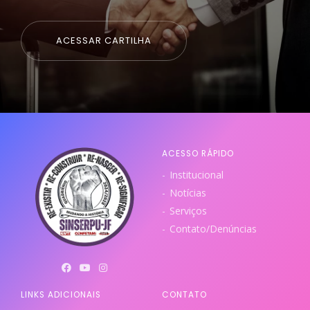
ACESSAR CARTILHA
ACESSO RÁPIDO
Institucional
Notícias
Serviços
Contato/Denúncias
LINKS ADICIONAIS
CONTATO