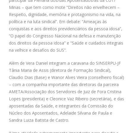
participar da Plenária dos/das Aposentados/as da CUT/
Minas – que tem como mote “Direitos não envelhecem –
Respeito, dignidade, memória e protagonismo na vida, na
política e na luta sindical”. Em debate: “Ameaças às
conquistas e aos direitos previdenciários da pessoa idosa”,
“O papel do Congresso Nacional na defesa e manutenção
dos direitos da pessoa idosa” e “Saúde e cuidados integrais
na velhice e desafios do SUS”.
Além de Vera Daniel integram a caravana do SINSERPU-JF
Tânia Maria de Assis (diretora de Formação Sindical),
Claudio Dias (Base) e Wanor Alves Vieira (conselheiro fiscal)
– com a companhia importante das diretoras da parceira
AMETA/Associação dos Servidores de Juiz de Fora Cristina
Lopes (presidenta) e Cleonice Vaz Ribeiro (secretária), e das
aposentadas da Saúde, e integrantes da Comissão do
Núcleo dos Aposentados, Adelaide Silvana de Paula e
Sandra Luiza Batista de Castro.