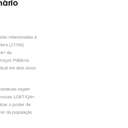
nário
tas relacionadas à
eira (27/06).
QA+ da
rviços Públicos
ical em dois eixos
sindicais sejam
 pessoas LGBTIQA+.
izar o poder da
avor da população