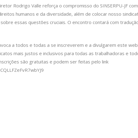
diretor Rodrigo Valle reforça o compromisso do SINSERPU-JF com
direitos humanos e da diversidade, além de colocar nosso sindic
 sobre essas questões cruciais. O encontro contará com traduçã
.
voca a todos e todas a se inscreverem e a divulgarem este webi
icatos mais justos e inclusivos para todas as trabalhadoras e to
inscrições são gratuitas e podem ser feitas pelo
link
e/7CQLLFZeFvR7wbYJ9