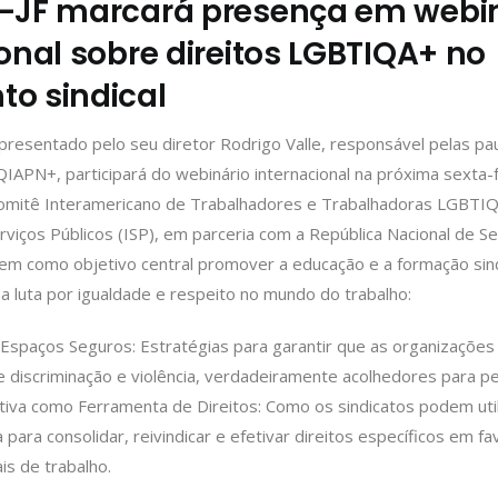
-JF marcará presença em webi
onal sobre direitos LGBTIQA+ no
o sindical
resentado pelo seu diretor Rodrigo Valle, responsável pelas pau
PN+, participará do webinário internacional na próxima sexta-f
omitê Interamericano de Trabalhadores e Trabalhadoras LGBTI
rviços Públicos (ISP), em parceria com a República Nacional de Se
em como objetivo central promover a educação e a formação sind
a luta por igualdade e respeito no mundo do trabalho:
 Espaços Seguros: Estratégias para garantir que as organizações 
e discriminação e violência, verdadeiramente acolhedores para
tiva como Ferramenta de Direitos: Como os sindicatos podem util
 para consolidar, reivindicar e efetivar direitos específicos em f
s de trabalho.