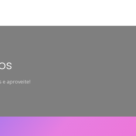
os
 e aproveite!