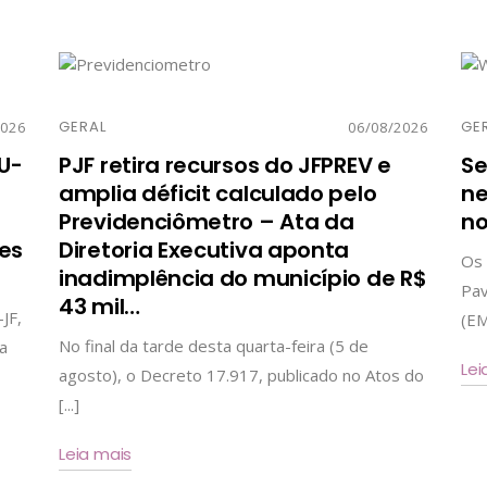
GERAL
GE
2026
06/08/2026
U-
PJF retira recursos do JFPREV e
Se
amplia déficit calculado pelo
ne
Previdenciômetro – Ata da
no
ões
Diretoria Executiva aponta
Os 
inadimplência do município de R$
Pav
43 mil
…
JF,
(EM
No final da tarde desta quarta-feira (5 de
na
Lei
agosto), o Decreto 17.917, publicado no Atos do
[...]
Leia mais