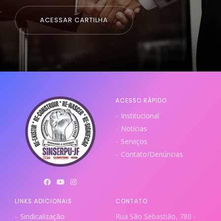
ACESSAR CARTILHA
ACESSO RÁPIDO
Institucional
Notícias
Serviços
Contato/Denúncias
LINKS ADICIONAIS
CONTATO
Sindicalização
Rua São Sebastião, 780 -